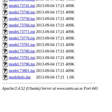
model.73741.isp
2013-09-04 17:21
409K
model.73746.isp
2013-09-04 17:21
409K
model.73756.isp
2013-09-04 17:21
409K
model.73766.isp
2013-09-04 17:21
409K
model.73771.isp
2013-09-04 17:21
409K
model.73776.isp
2013-09-04 17:21
409K
model.73781.isp
2013-09-04 17:21
409K
model.73786.isp
2013-09-04 17:21
409K
model.73791.isp
2013-09-04 17:21
409K
model.73796.isp
2013-09-04 17:21
409K
model.73801.isp
2013-09-04 17:21
409K
modelinfo.dat
2013-09-04 17:21
1.0K
Apache/2.4.52 (Ubuntu) Server at www.astro.uu.se Port 443