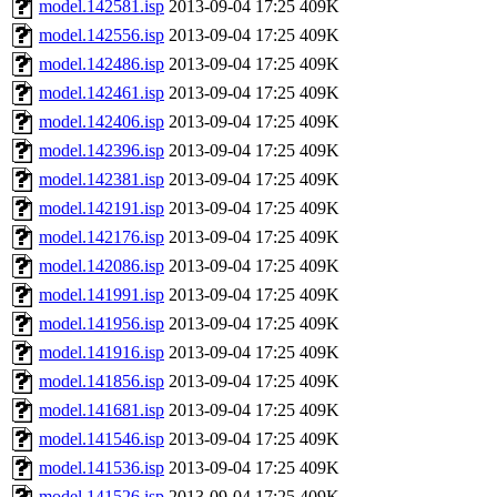
model.142581.isp
2013-09-04 17:25
409K
model.142556.isp
2013-09-04 17:25
409K
model.142486.isp
2013-09-04 17:25
409K
model.142461.isp
2013-09-04 17:25
409K
model.142406.isp
2013-09-04 17:25
409K
model.142396.isp
2013-09-04 17:25
409K
model.142381.isp
2013-09-04 17:25
409K
model.142191.isp
2013-09-04 17:25
409K
model.142176.isp
2013-09-04 17:25
409K
model.142086.isp
2013-09-04 17:25
409K
model.141991.isp
2013-09-04 17:25
409K
model.141956.isp
2013-09-04 17:25
409K
model.141916.isp
2013-09-04 17:25
409K
model.141856.isp
2013-09-04 17:25
409K
model.141681.isp
2013-09-04 17:25
409K
model.141546.isp
2013-09-04 17:25
409K
model.141536.isp
2013-09-04 17:25
409K
model.141526.isp
2013-09-04 17:25
409K