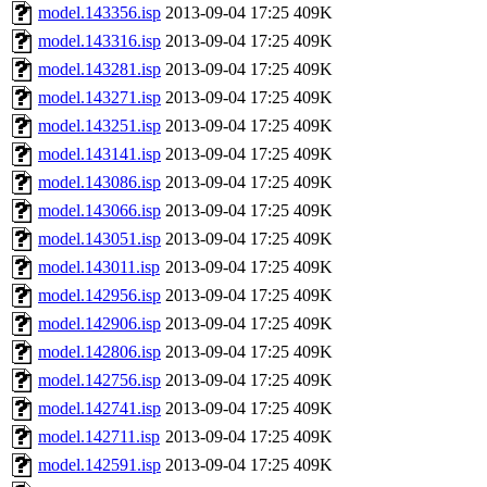
model.143356.isp
2013-09-04 17:25
409K
model.143316.isp
2013-09-04 17:25
409K
model.143281.isp
2013-09-04 17:25
409K
model.143271.isp
2013-09-04 17:25
409K
model.143251.isp
2013-09-04 17:25
409K
model.143141.isp
2013-09-04 17:25
409K
model.143086.isp
2013-09-04 17:25
409K
model.143066.isp
2013-09-04 17:25
409K
model.143051.isp
2013-09-04 17:25
409K
model.143011.isp
2013-09-04 17:25
409K
model.142956.isp
2013-09-04 17:25
409K
model.142906.isp
2013-09-04 17:25
409K
model.142806.isp
2013-09-04 17:25
409K
model.142756.isp
2013-09-04 17:25
409K
model.142741.isp
2013-09-04 17:25
409K
model.142711.isp
2013-09-04 17:25
409K
model.142591.isp
2013-09-04 17:25
409K