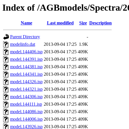
Index of /AGBmodels/Spectra/
Name
Last modified
Size
Description
Parent Directory
-
modelinfo.dat
2013-09-04 17:25
1.9K
model.144406.isp
2013-09-04 17:25
409K
model.144391.isp
2013-09-04 17:25
409K
model.144381.isp
2013-09-04 17:25
409K
model.144341.isp
2013-09-04 17:25
409K
model.144326.isp
2013-09-04 17:25
409K
model.144321.isp
2013-09-04 17:25
409K
model.144306.isp
2013-09-04 17:25
409K
model.144111.isp
2013-09-04 17:25
409K
model.144086.isp
2013-09-04 17:25
409K
model.144006.isp
2013-09-04 17:25
409K
model.143926.isp
2013-09-04 17:25
409K