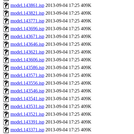
model.143861.isp
2013-09-04 17:25
409K
model.143821.isp
2013-09-04 17:25
409K
model.143771.isp
2013-09-04 17:25
409K
model.143696.isp
2013-09-04 17:25
409K
model.143671.isp
2013-09-04 17:25
409K
model.143646.isp
2013-09-04 17:25
409K
model.143621.isp
2013-09-04 17:25
409K
model.143606.isp
2013-09-04 17:25
409K
model.143586.isp
2013-09-04 17:25
409K
model.143571.isp
2013-09-04 17:25
409K
model.143556.isp
2013-09-04 17:25
409K
model.143546.isp
2013-09-04 17:25
409K
model.143541.isp
2013-09-04 17:25
409K
model.143531.isp
2013-09-04 17:25
409K
model.143521.isp
2013-09-04 17:25
409K
model.143391.isp
2013-09-04 17:25
409K
model.143371.isp
2013-09-04 17:25
409K