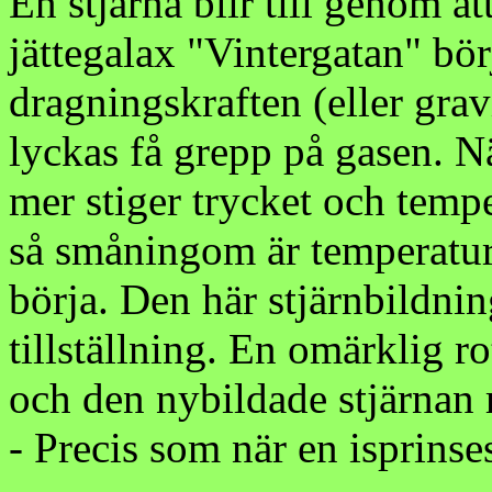
En stjärna blir till genom at
jättegalax "Vintergatan" bö
dragningskraften (eller grav
lyckas få grepp på gasen. N
mer stiger trycket och temp
så småningom är temperatur
börja. Den här stjärnbildni
tillställning. En omärklig r
och den nybildade stjärnan r
- Precis som när en isprinse